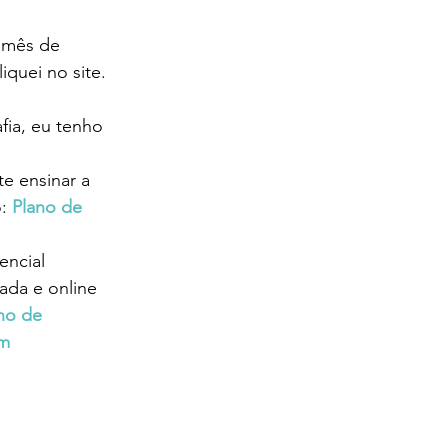
 mês de 
quei no site. 
fia, eu tenho 
e ensinar a 
: 
Plano de 
encial 
ada e online 
no de 
om