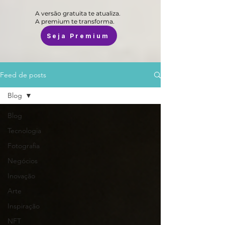
A versão gratuita te atualiza.
A premium te transforma.
Seja Premium
Feed de posts
Blog
Blog
Tecnologia
Fotografia
Negócios
Inovação
Arte
Inspiração
NFT