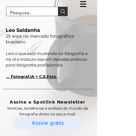
Leo Saldanha
25 anos no mercado fotográfico
brasileiro
Leio o que está mudando na fotografia e
na IA e traduzo isso em decisões práticas
para fotógrafos profissionais.
→ Fotograf.IA + C.E.Foto
Assine a Spotlink Newsletter
Notícias, tendências e análises do mundo da
fotografia direto no seu e-mail.
Assine grátis