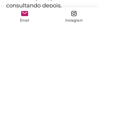
consultando depois.
Email
Instagram
Investimento
R$497 via Pix
Inclui formulário, leitura
estratégica, AURA, conversa
individual de 60 minutos e
acesso aos materiais de apoio
do Mapa R.U.M.O. 2026.
→ Já fiz o Pix — enviar
comprovante
Chave Pix: