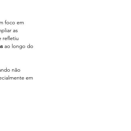
om foco em 
pliar as 
refletiu 
as
 ao longo do 
iando não 
pecialmente em 