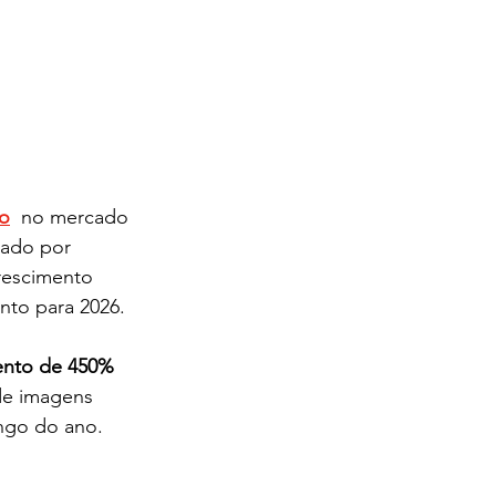
to
  no mercado 
nado por 
crescimento 
nto para 2026.
ento de 450% 
de imagens 
ongo do ano.