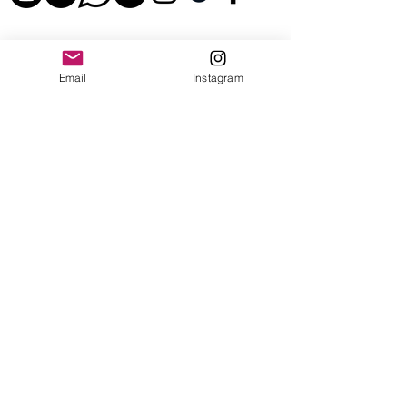
Email
Instagram
© 2026 - Leo Saldanha.