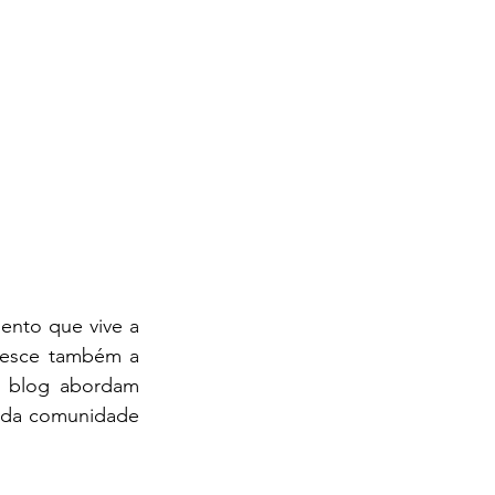
nto que vive a 
resce também a 
o blog abordam 
 da comunidade 