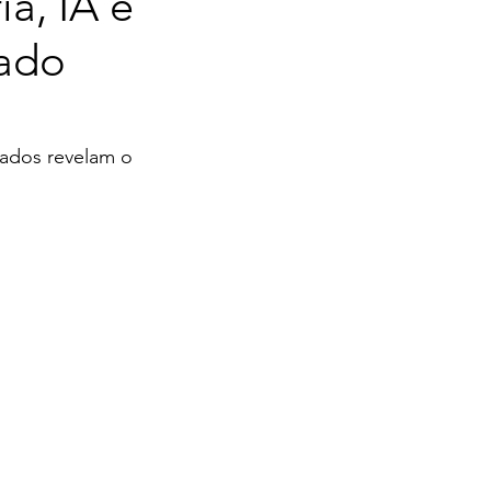
a, IA e
cado
ados revelam o 