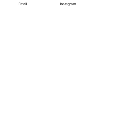
Email
Instagram
Ver tudo
Posts recentes