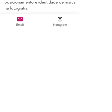
posicionamento e identidade de marca 
na fotografia.
Email
Instagram
Caira: a primeira câmera com Nano Banana
Outubro foi, portanto, um mês de 
contrastes e convergências. Entre a 
emoção das histórias humanas e o 
fascínio pelas novas tecnologias, os 
leitores mostraram que o olhar 