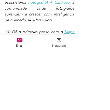
ecossistema 
Fotograf.IA + C.E.Foto
, a 
comunidade onde fotógrafos 
aprendem a crescer com inteligência 
de mercado, IA e branding.
 🔍 Dê o primeiro passo com o 
Mapa 
R.U.M.O.
, sua ferramenta prática para 
planejar o negócio fotográfico com IA 
Email
Instagram
e clareza estratégica.
 🔗 
Conheça a comunidade
 | 🧭 
Acesse 
o Mapa R.U.M.O.
 | 💬 
Radar Fotograf.IA 
2026