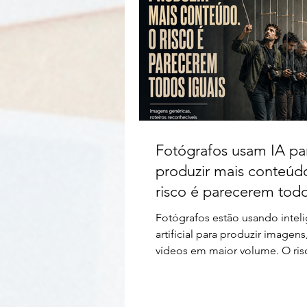
Fotógrafos usam IA pa
produzir mais conteúd
risco é parecerem tod
iguais
Fotógrafos estão usando intel
artificial para produzir imagens
vídeos em maior volume. O ris
aparece quando esse conteúd
especificidade e torna profissi
diferentes visualmente indistin