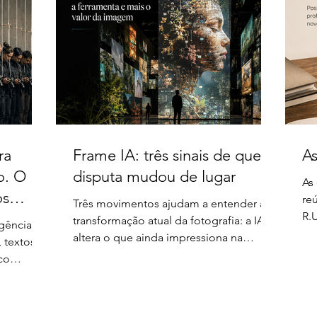
ra
Frame IA: três sinais de que a
As
o. O
disputa mudou de lugar
As
os
re
Três movimentos ajudam a entender a
R.
transformação atual da fotografia: a IA
igência
art
altera o que ainda impressiona na
, textos e
fo
natureza, ganha espaço institucional na
co
no
arte e reorganiza a produção visual na
o perde
moda.
onais
guíveis.