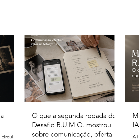
ia
O que a segunda rodada do
M
Desafio R.U.M.O. mostrou
IA
sobre comunicação, oferta e
 circulam,
A i