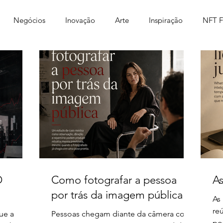
Negócios
Inovação
Arte
Inspiração
NFT F
 fotográfico
Divertido
Fotografia NFT
Smartfoto
O
Como fotografar a pessoa
As
por trás da imagem pública
As 
re
ue a
Pessoas chegam diante da câmera com
po