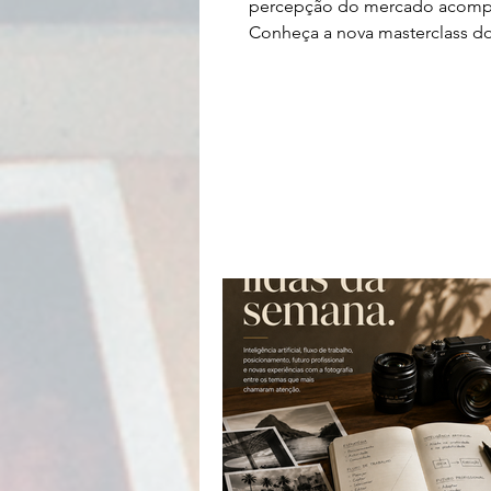
percepção do mercado acomp
Conheça a nova masterclass d
Fotograf.IA Essencial sobre
posicionamento, valor profissi
reposicionamento na fotografi