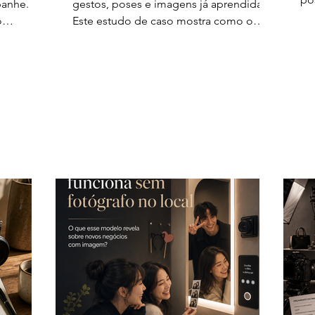
anhe.
gestos, poses e imagens já aprendidas.
con
o
Este estudo de caso mostra como o
ma
fotógrafo pode trabalhar com esses
ret
onal e
códigos sem repetir apenas aquilo que
a.
o fotografado já apresenta.