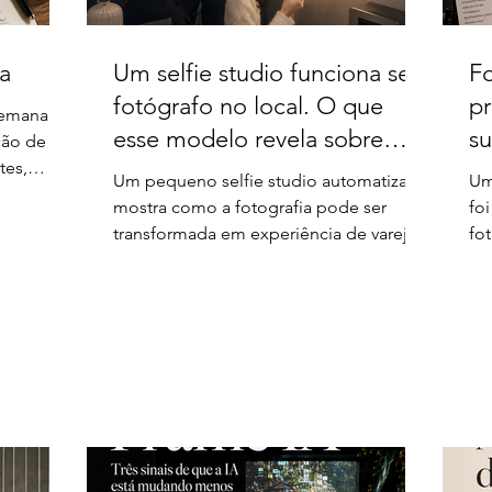
a
Um selfie studio funciona sem
Fo
fotógrafo no local. O que
pr
semana
esse modelo revela sobre
su
ção de
tes,
novos negócios com
re
Um pequeno selfie studio automatizado
Um
rmação
imagem?
fo
mostra como a fotografia pode ser
fo
ia
transformada em experiência de varejo.
fot
Sem fotógrafo no local, o valor passa
um
pelo ambiente, pela conveniência, pela
O 
impressão e pela facilidade de compra.
es
fle