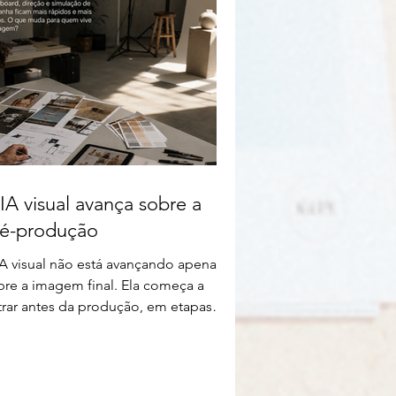
IA visual avança sobre a
ré-produção
IA visual não está avançando apenas
bre a imagem final. Ela começa a
trar antes da produção, em etapas
mo moodboard, estudo de luz,
reção visual, simulação de campanha
organização de referências. Isso muda
conversa entre fotógrafos, marcas,