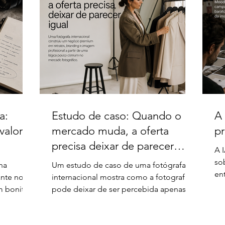
a:
Estudo de caso: Quando o
A 
 valor
mercado muda, a oferta
p
precisa deixar de parecer
A 
igual
so
na
Um estudo de caso de uma fotógrafa
en
nte no
internacional mostra como a fotografia
co
m bonita
pode deixar de ser percebida apenas
di
explica
como sessão, pacote ou arquivo. A
e 
análise aponta para uma mudança
a 