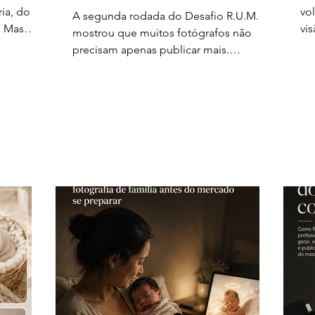
valor na fotografia
ria, do
vo
A segunda rodada do Desafio R.U.M.O.
. Mas
vi
mostrou que muitos fotógrafos não
 foi feita
Pa
precisam apenas publicar mais.
a
di
Precisam fazer o valor do trabalho
20
aparecer melhor antes do orçamento.