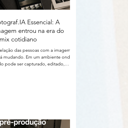
tograf.IA Essencial: A
magem entrou na era do
mix cotidiano
relação das pessoas com a imagem
tá mudando. Em um ambiente onde
do pode ser capturado, editado,
cortado, transformado e publicado
 poucos minutos, a fotografia
ofissional precisa explicar melhor
de está o seu valor.