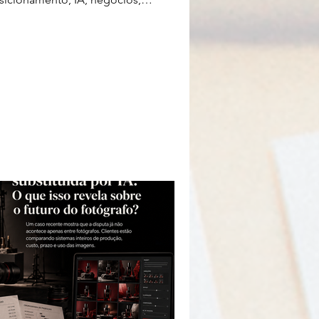
cursos, fotografia esportiva,
rketing, fluxo de trabalho e câmeras
rô.