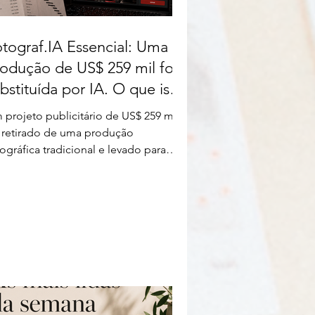
tograf.IA Essencial: Uma
odução de US$ 259 mil foi
bstituída por IA. O que isso
vela sobre o futuro do
 projeto publicitário de US$ 259 mil
tógrafo?
i retirado de uma produção
ográfica tradicional e levado para
a operação com inteligência artificial.
caso ajuda a entender como clientes
tão avaliando custo, velocidade,
xibilidade e direitos de uso.