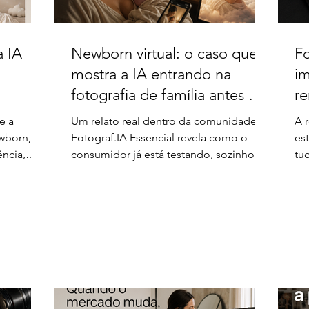
a IA
Newborn virtual: o caso que
Fo
mostra a IA entrando na
i
fotografia de família antes do
re
mercado se preparar
e a
Um relato real dentro da comunidade
A 
ewborn,
Fotograf.IA Essencial revela como o
es
ência,
consumidor já está testando, sozinho,
tu
antes
uma lógica de serviço que plataformas
re
de IA já oferecem formalmente, mas
em
que o fotógrafo tradicional ainda não
pr
incorporou
on