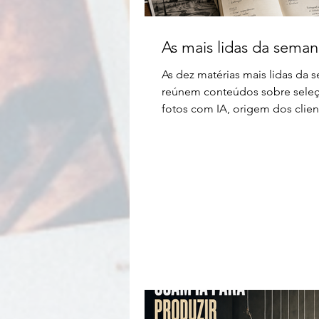
As mais lidas da seman
As dez matérias mais lidas da 
reúnem conteúdos sobre sele
fotos com IA, origem dos clien
posicionamento, Fotto 3.0, fo
profissional, mercado e memór
fotográfica.