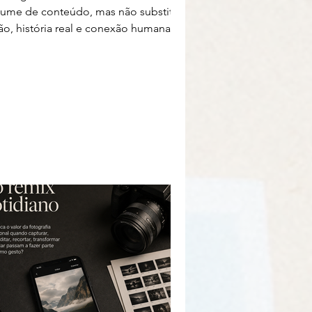
lume de conteúdo, mas não substitui
são, história real e conexão humana.
ra fotógrafos, essa pode ser a
ferença estratégica no marketing de
26.