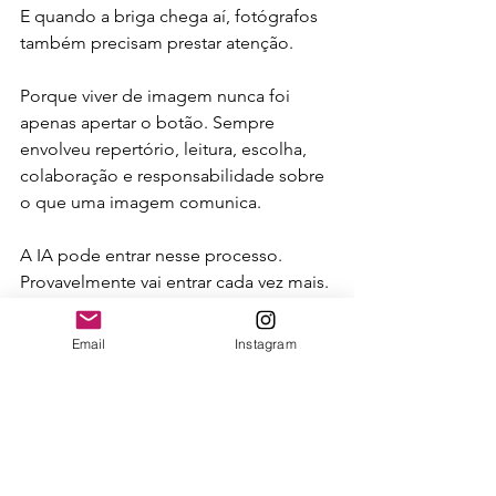
E quando a briga chega aí, fotógrafos 
também precisam prestar atenção.
Porque viver de imagem nunca foi 
apenas apertar o botão. Sempre 
envolveu repertório, leitura, escolha, 
colaboração e responsabilidade sobre 
o que uma imagem comunica.
A IA pode entrar nesse processo. 
Provavelmente vai entrar cada vez mais.
Mas a pergunta que fica é direta: ela 
Email
Instagram
vai ampliar a capacidade dos 
profissionais da imagem ou vai servir 
para transformar etapas criativas em 
custo a ser cortado?
Essa resposta não virá da tecnologia 