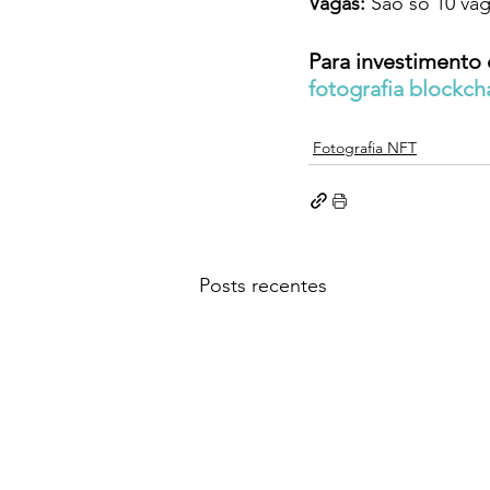
Vagas: 
São só 10 vag
Para investimento e
fotografia blockcha
Fotografia NFT
Posts recentes