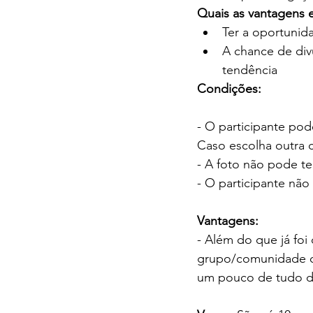
Quais as vantagens e
Ter a oportunid
A chance de div
tendência
Condições: 
- O participante p
Caso escolha outra 
- A foto não pode t
- O participante não 
Vantagens:
- Além do que já foi
grupo/comunidade on
um pouco de tudo de