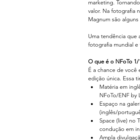
marketing. Tornando 
valor. Na fotografi
Magnum são alguns d
Uma tendência que a
fotografia mundial 
O que é o NFoTo 1/
É a chance de você e
edição única. Essa ti
Matéria em ingl
NFoTo/ENF by 
Espaço na galeri
(inglês/portugu
Space (live) no 
condução em in
Ampla divulgação