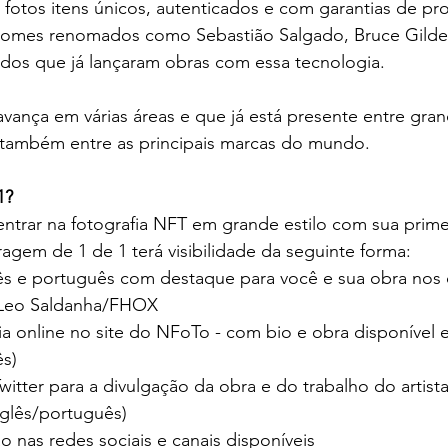
fotos itens únicos, autenticados e com garantias de pr
a nomes renomados como Sebastião Salgado, Bruce Gilde
os que já lançaram obras com essa tecnologia. 
vança em várias áreas e que já está presente entre gra
e também entre as principais marcas do mundo. 
1?
ntrar na fotografia NFT em grande estilo com sua prime
ragem de 1 de 1 terá visibilidade da seguinte forma:
ês e português com destaque para você e sua obra nos 
Leo Saldanha/FHOX
a online no site do NFoTo - com bio e obra disponível e v
ês)
Twitter para a divulgação da obra e do trabalho do artist
glês/português)
 nas redes sociais e canais disponíveis