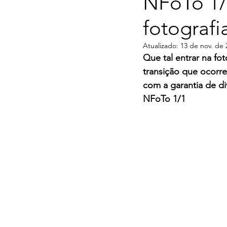
NFoTo 1/1
fotograf
Atualizado:
13 de nov. de 
Que tal entrar na fo
transição que ocorr
com a garantia de div
NFoTo 1/1