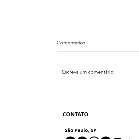
Comentários
Escreva um comentário
Marcus Luconi unveils his new
NFT photography collection
in a gallery and virtual
exhibition
CONTATO
São Paulo, SP