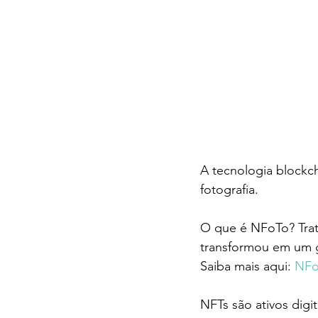
A tecnologia blockc
fotografia.
O que é NFoTo? Tra
transformou em um g
Saiba mais aqui: 
NFo
NFTs são ativos digit