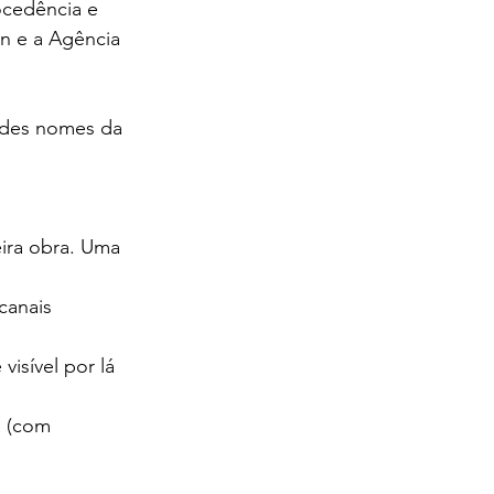
ocedência e 
n e a Agência 
ndes nomes da 
ira obra. Uma 
canais 
isível por lá 
a (com 