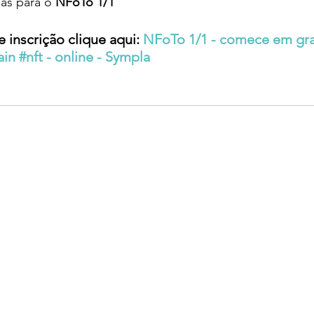
as para o 
NFoTo 1/1
 inscrição clique aqui: 
NFoTo 1/1 - comece em gran
in #nft - online - Sympla