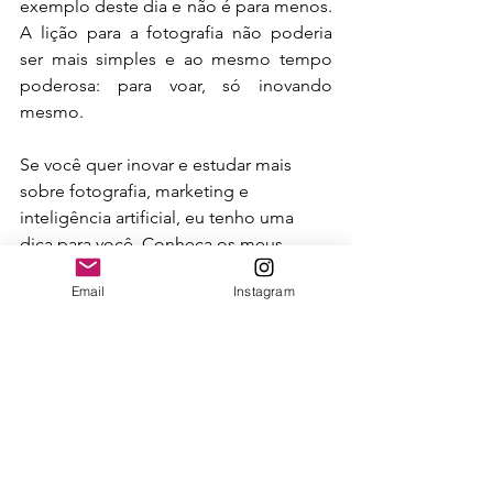
exemplo deste dia e não é para menos. 
A lição para a fotografia não poderia 
ser mais simples e ao mesmo tempo 
poderosa: para voar, só inovando 
mesmo.
Se você quer inovar e estudar mais 
sobre fotografia, marketing e 
inteligência artificial, eu tenho uma 
dica para você. Conheça os meus 
produtos: o NFoTo, o Novo Plano de 
Email
Instagram
Marketing 2024 e o Guia Fotograf.IA. 
São ferramentas únicas no mercado 
que vão te ajudar a planejar, criar e 
divulgar o seu trabalho fotográfico 
com mais eficiência e criatividade. 
Você pode saber mais sobre eles nos 
links abaixo: