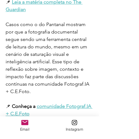
📌 
Leia a matéria completa no The 
Guardian
Casos como o do Pantanal mostram 
por que a fotografia documental 
segue sendo uma ferramenta central 
de leitura do mundo, mesmo em um 
cenário de saturação visual e 
inteligência artificial. Esse tipo de 
reflexão sobre imagem, contexto e 
impacto faz parte das discussões 
contínuas na comunidade Fotograf.IA 
+ C.E.Foto.
📌 
Conheça a 
comunidade Fotograf.IA 
+ C.E.Foto
fotografia
fotojornalismo
fotografia documental
Email
Instagram