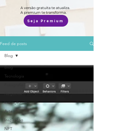
A versão gratuita te atualiza.
A premium te transforma.
Seja Premium
Feed de posts
Blog
Blog
Tecnologia
Fotografia
Negócios
Inovação
Arte
Inspiração
NFT