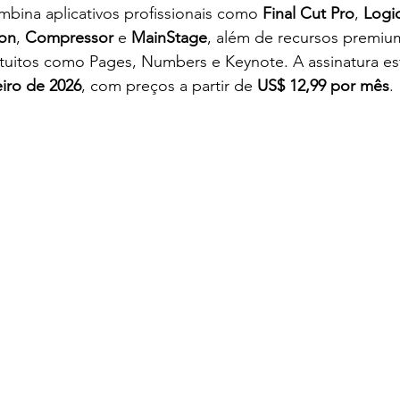
bina aplicativos profissionais como 
Final Cut Pro
, 
Logi
on
, 
Compressor
 e 
MainStage
, além de recursos premiu
tuitos como Pages, Numbers e Keynote. A assinatura est
eiro de 2026
, com preços a partir de 
US$ 12,99 por mês
.