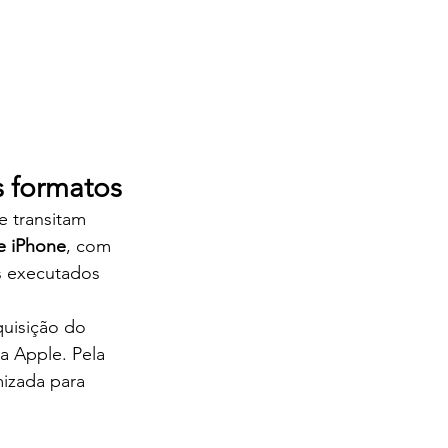
 formatos
 transitam 
e iPhone
, com 
s executados 
uisição do 
a Apple. Pela 
izada para 