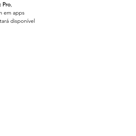
c Pro
, 
m em apps 
ará disponível 