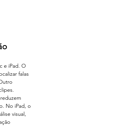
ão 
c e iPad. O 
alizar falas 
Outro 
lipes.
s reduzem 
o. No iPad, o 
lise visual, 
ação 