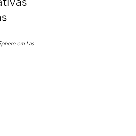
ativas
as
 Sphere em Las 