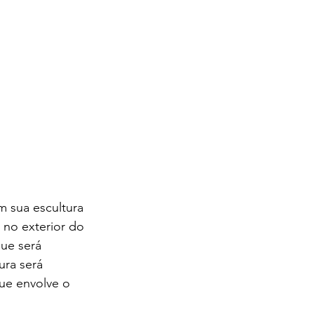
m sua escultura 
 no exterior do 
ue será 
ra será 
ue envolve o 