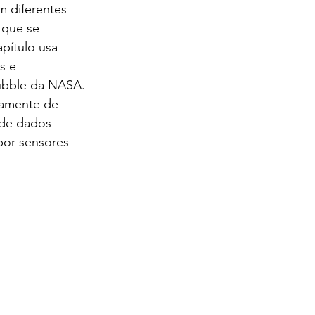
m diferentes 
 que se 
pítulo usa 
s e 
Hubble da NASA. 
camente de 
 de dados 
por sensores 