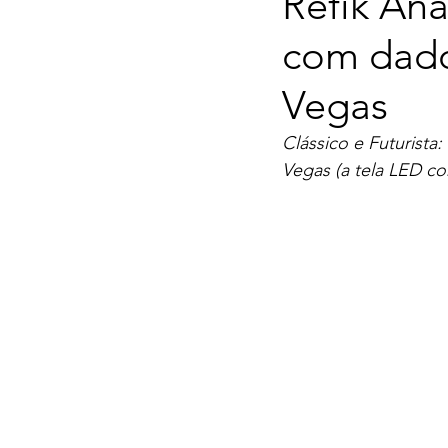
Refik Ana
com dado
Vegas
Clássico e Futurist
Vegas (a tela LED c