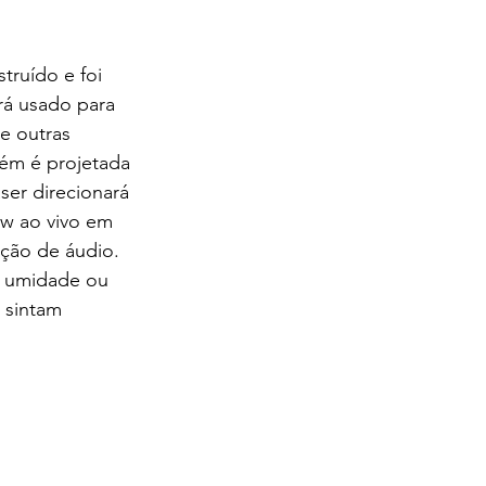
truído e foi 
rá usado para 
e outras 
ém é projetada 
ser direcionará 
ow ao vivo em 
ção de áudio. 
, umidade ou 
 sintam 