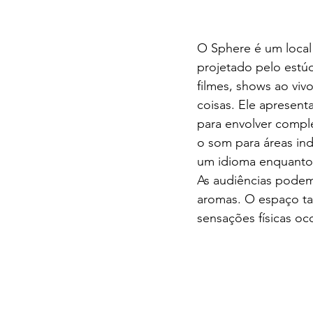
O Sphere é um local 
projetado pelo estúd
filmes, shows ao viv
coisas. Ele apresen
para envolver comple
o som para áreas in
um idioma enquanto 
As audiências podem
aromas. O espaço ta
sensações físicas oc