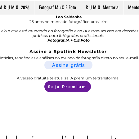
A R.U.M.O. 2026
Fotograf.IA+C.E.Foto
R.U.M.O. Mentoria
Mentor
Leo Saldanha
25 anos no mercado fotográfico brasileiro
Leio o que está mudando na fotografia e na IA e traduzo isso em decisões
práticas para fotógrafos profissionais.
Fotograf.IA + C.E.Foto
Assine a Spotlink Newsletter
otícias, tendências e análises do mundo da fotografia direto no seu e-mail.
Assine grátis
A versão gratuita te atualiza. A premium te transforma.
Seja Premium