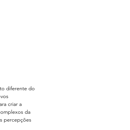
to diferente do 
ovos 
ra criar a 
 complexos da 
as percepções 