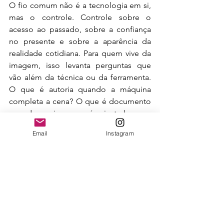
O fio comum não é a tecnologia em si, 
mas o controle. Controle sobre o 
acesso ao passado, sobre a confiança 
no presente e sobre a aparência da 
realidade cotidiana. Para quem vive da 
imagem, isso levanta perguntas que 
vão além da técnica ou da ferramenta. 
O que é autoria quando a máquina 
completa a cena? O que é documento 
quando a imagem é ajustada para 
agradar? E o que é memória quando 
Email
Instagram
ela já nasce mediada por código?
Talvez a questão central não seja se a 
fotografia está deixando de ser 
fotografia. Mas se estamos atentos o 
suficiente para entender quem está 
decidindo por ela e em nome de quê.