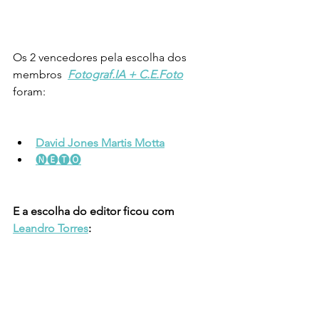
Os 2 vencedores pela escolha dos 
membros  
Fotograf.IA + C.E.Foto
foram:
David Jones Martis Motta
🅝🅔🅣🅞
E a escolha do editor ficou com 
Leandro Torres
: