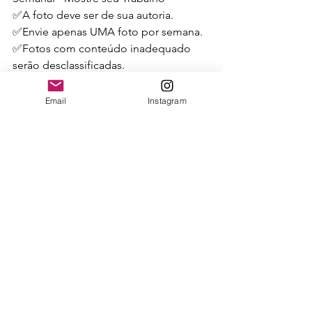
✅A foto deve ser de sua autoria.
✅Envie apenas UMA foto por semana.
✅Fotos com conteúdo inadequado 
serão desclassificadas.
✅Respeite os prazos para envio.
Email
Instagram
👉 Entre agora na nossa comunidade 
no Telegram e participe! É gratuito e 
cheio de benefícios para você que 
ama fotografia. 
Como
participar
? 
Clique
aqui
: 
https://t.me/Spotlinknews