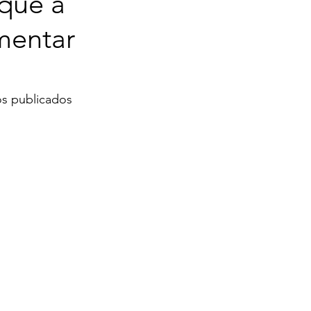
que a
mentar
os publicados 