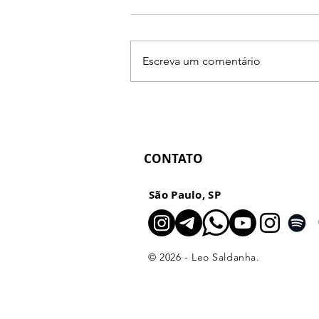
Escreva um comentário
Primeiro Mapa R.U.M.O.
Presencial: preço, oferta e
direção para fotógrafos
CONTATO
São Paulo, SP
© 2026 - Leo Saldanha.