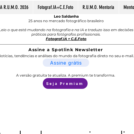
A R.U.M.O. 2026
Fotograf.IA+C.E.Foto
R.U.M.O. Mentoria
Mentor
Leo Saldanha
25 anos no mercado fotográfico brasileiro
Leio o que está mudando na fotografia e na IA e traduzo isso em decisões
práticas para fotógrafos profissionais.
Fotograf.IA + C.E.Foto
Assine a Spotlink Newsletter
otícias, tendências e análises do mundo da fotografia direto no seu e-mail.
Assine grátis
A versão gratuita te atualiza. A premium te transforma.
Seja Premium