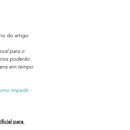
ho do artigo:
soal para o 
rios poderão 
agens em tempo 
omo impedir 
ficial para 