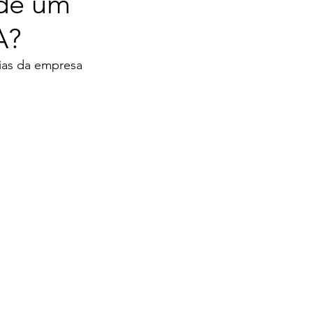
 de um
A?
ias da empresa 