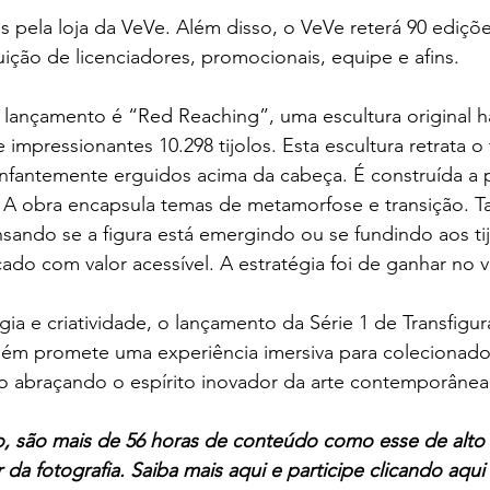
as pela loja da VeVe. Além disso, o VeVe reterá 90 ediçõ
buição de licenciadores, promocionais, equipe e afins.
 lançamento é “Red Reaching”, uma escultura original h
e impressionantes 10.298 tijolos. Esta escultura retrata 
unfantemente erguidos acima da cabeça. É construída a pa
. A obra encapsula temas de metamorfose e transição. 
ando se a figura está emergindo ou se fundindo aos tij
çado com valor acessível. A estratégia foi de ganhar no 
gia e criatividade, o lançamento da Série 1 de Transfigu
m promete uma experiência imersiva para colecionado
so abraçando o espírito inovador da arte contemporânea
, são mais de 56 horas de conteúdo como esse de alto n
 da fotografia. Saiba mais aqui e participe clicando aqu