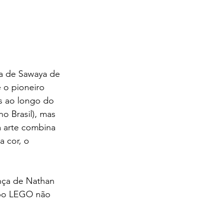
ia de Sawaya de 
 o pioneiro 
s ao longo do 
o Brasil), mas 
 arte combina 
a cor, o 
ença de Nathan 
upo LEGO não 