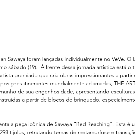
han Sawaya foram lançadas individualmente no VeVe. O 
o sábado (19).  À frente dessa jornada artística está o 
tista premiado que cria obras impressionantes a partir 
xposições itinerantes mundialmente aclamadas, THE AR
emunho de sua engenhosidade, apresentando escultura
truídas a partir de blocos de brinquedo, especialmente 
nta a peça icônica de Sawaya “Red Reaching”. Esta é u
.298 tijolos, retratando temas de metamorfose e transiçã