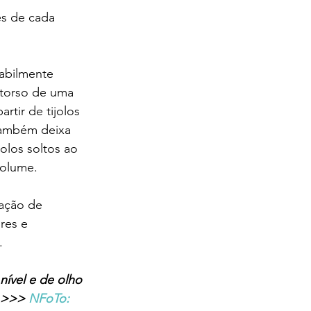
es de cada 
abilmente 
o torso de uma 
rtir de tijolos 
Também deixa 
olos soltos ao 
volume. 
ração de 
res e 
.
ível e de olho 
i >>> 
NFoTo: 