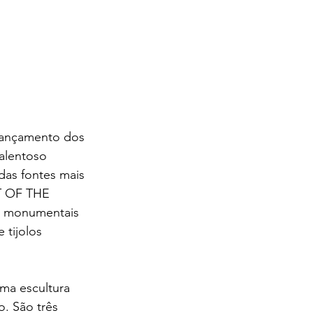
lançamento dos 
talentoso 
das fontes mais 
T OF THE 
s monumentais 
tijolos 
ma escultura 
o. São três 