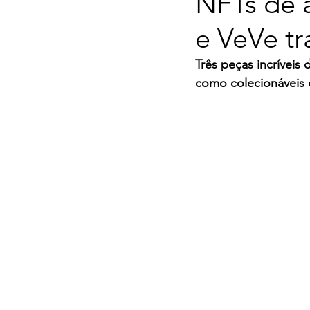
NFTs de 
e VeVe t
Três peças incríveis
como colecionáveis d