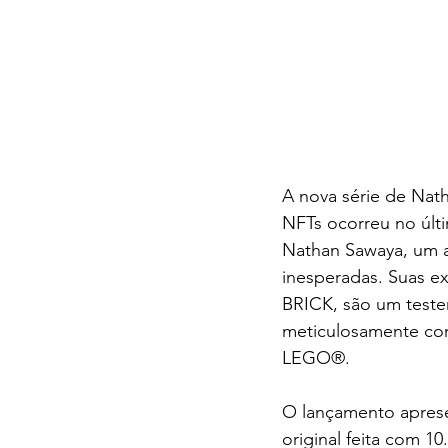
A nova série de Nat
NFTs ocorreu no últim
Nathan Sawaya, um ar
inesperadas. Suas e
BRICK, são um test
meticulosamente cons
LEGO®.
O lançamento aprese
original feita com 10