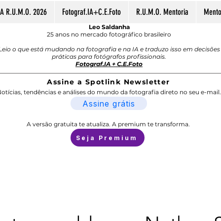
A R.U.M.O. 2026
Fotograf.IA+C.E.Foto
R.U.M.O. Mentoria
Mentor
Leo Saldanha
25 anos no mercado fotográfico brasileiro
Leio o que está mudando na fotografia e na IA e traduzo isso em decisões
práticas para fotógrafos profissionais.
Fotograf.IA + C.E.Foto
Assine a Spotlink Newsletter
otícias, tendências e análises do mundo da fotografia direto no seu e-mail.
Assine grátis
A versão gratuita te atualiza. A premium te transforma.
Seja Premium