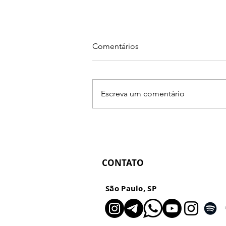
Comentários
Escreva um comentário
Primeiro Mapa R.U.M.O.
Presencial: preço, oferta e
direção para fotógrafos
CONTATO
São Paulo, SP