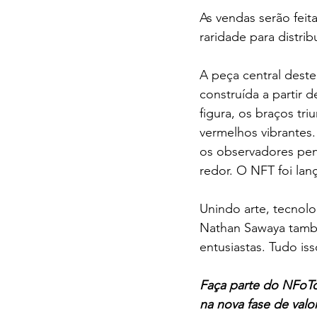
As vendas serão feit
raridade para distri
A peça central deste
construída a partir d
figura, os braços tri
vermelhos vibrantes
os observadores pens
redor. O NFT foi lan
Unindo arte, tecnolo
Nathan Sawaya també
entusiastas. Tudo is
Faça parte do NFoTo
na nova fase de valor