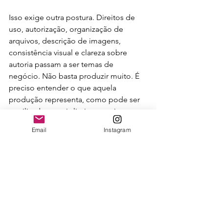
Isso exige outra postura. Direitos de 
uso, autorização, organização de 
arquivos, descrição de imagens, 
consistência visual e clareza sobre 
autoria passam a ser temas de 
negócio. Não basta produzir muito. É 
preciso entender o que aquela 
produção representa, como pode ser 
reutilizada e quais limites precisam ser 
preservados.
Email
Instagram
O Frame IA da semana
O movimento da Lionsgate com a 
Runway mostra que a IA está entrando 
em uma fase menos experimental e 