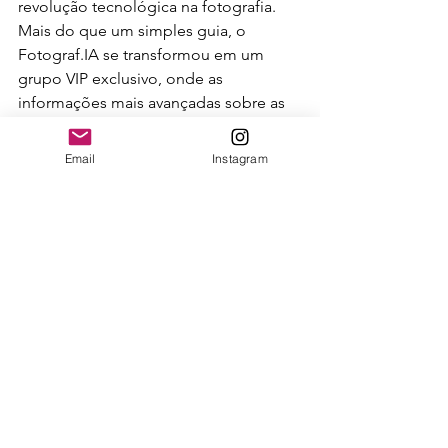
revolução tecnológica na fotografia. 
Mais do que um simples guia, o 
Fotograf.IA se transformou em um 
grupo VIP exclusivo, onde as 
informações mais avançadas sobre as 
inovações da IA são compartilhadas 
com profundidade. 
Saiba mais >>> 
Email
Instagram
Fotograf.IA V15: conecte-se com o 
futuro da fotografia com inteligência 
artificial (
enfbyleosaldanha.com
)