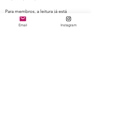
Para membros, a leitura já está 
disponível na plataforma exclusiva de 
conteúdos. 
Email
Instagram
fotografia profissional
IA na fotografia
IA na arte
IA experiência sensorial imagem
Nova fase da IA
Ver tudo
Posts recentes