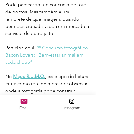
Pode parecer só um concurso de foto 
de porcos. Mas também é um 
lembrete de que imagem, quando 
bem posicionada, ajuda um mercado a 
ser visto de outro jeito.
Participe aqui: 
3º Concurso fotográfico 
Bacon Lovers: “Bem-estar animal em 
cada clique”
No 
Mapa R.U.M.O.
, esse tipo de leitura 
entra como rota de mercado: observar 
onde a fotografia pode construir 
confiança, reputação e percepção. 
Muitas oportunidades não aparecem 
Email
Instagram
nos nichos mais disputados. Aparecem 
quando o fotógrafo aprende a ler 
melhor o que cada setor precisa tornar 
visível.