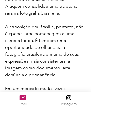
Araquém consolidou uma trajetória 
rara na fotografia brasileira.
A exposição em Brasília, portanto, não 
é apenas uma homenagem a uma 
carreira longa. É também uma 
oportunidade de olhar para a 
fotografia brasileira em uma de suas 
expressões mais consistentes: a 
imagem como documento, arte, 
denúncia e permanência.
Em um mercado muitas vezes 
concentrado na lógica da visibilidade 
imediata, a obra de Araquém lembra 
Email
Instagram
que algumas imagens não nascem 
para desaparecer no fluxo. Nascem 
para permanecer como testemunho.