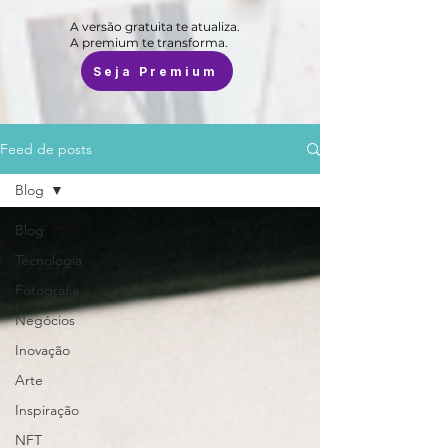
A versão gratuita te atualiza.
A premium te transforma.
Seja Premium
Feed de posts
Blog
Blog
Tecnologia
Fotografia
Negócios
Inovação
Arte
Inspiração
NFT