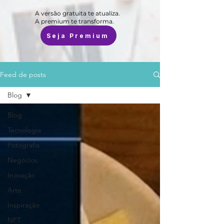
A versão gratuita te atualiza.
A premium te transforma.
Seja Premium
Feed de posts
Blog
Blog
Tecnologia
Fotografia
Negócios
Inovação
Arte
Inspiração
NFT