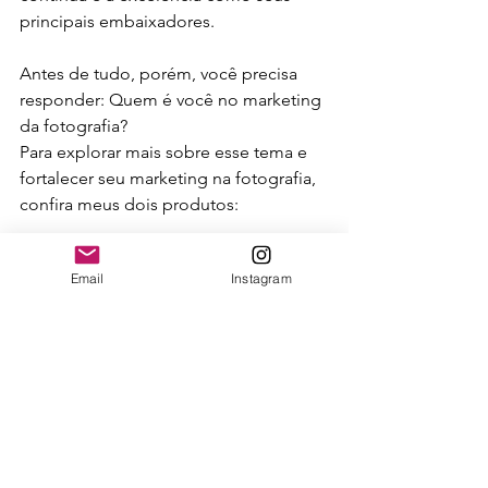
principais embaixadores.
Antes de tudo, porém, você precisa 
responder: Quem é você no marketing 
da fotografia?
Para explorar mais sobre esse tema e 
fortalecer seu marketing na fotografia, 
confira meus dois produtos:
Plano de Marketing 2024 
Email
Instagram
ebook MKT para fotógrafos(as) 