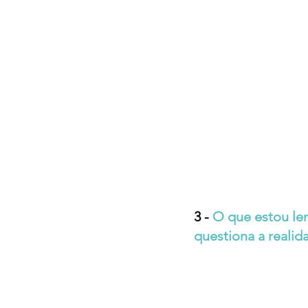
3 - 
O que estou len
questiona a realid