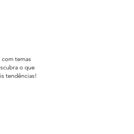
s, com temas 
escubra o que 
ais tendências!