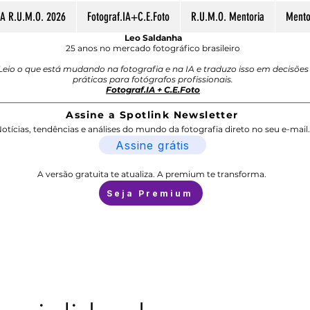
A R.U.M.O. 2026
Fotograf.IA+C.E.Foto
R.U.M.O. Mentoria
Mentor
Leo Saldanha
25 anos no mercado fotográfico brasileiro
Leio o que está mudando na fotografia e na IA e traduzo isso em decisões
práticas para fotógrafos profissionais.
Fotograf.IA + C.E.Foto
Assine a Spotlink Newsletter
otícias, tendências e análises do mundo da fotografia direto no seu e-mail.
Assine grátis
A versão gratuita te atualiza. A premium te transforma.
Seja Premium