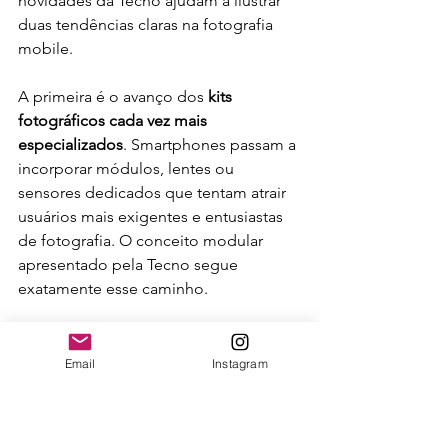
novidades da Tecno ajudam a ilustrar 
duas tendências claras na fotografia 
mobile.
A primeira é o avanço dos 
kits 
fotográficos cada vez mais 
especializados
. Smartphones passam a 
incorporar módulos, lentes ou 
sensores dedicados que tentam atrair 
usuários mais exigentes e entusiastas 
de fotografia. O conceito modular 
apresentado pela Tecno segue 
exatamente esse caminho.
A segunda é a presença crescente de 
IA generativa nativa nos aparelhos
.
Email
Instagram
Enquanto fabricantes tradicionais de 
câmeras ainda adotam uma 
abordagem mais cautelosa com 