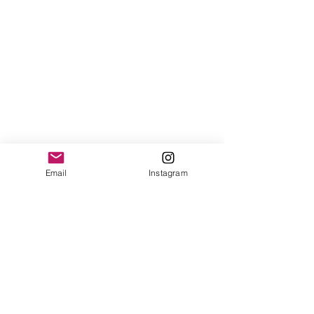
Email
Instagram
Não perca essa oportunidade única de 
entrar na nova era da fotografia com 
um combo imperdível! 
Peça seu 