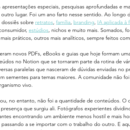
presentações especiais, pesquisas aprofundadas e mat
outro lugar. Foi um ano farto nesse sentido. Ao longo 
dossiês sobre 
retratos
, 
família
, 
branding
, 
IA aplicada à 
onsumidor, 
estúdios
, nichos e muito mais. Somados, f
ais práticos, outros mais analíticos, sempre feitos co
ieram novos PDFs, eBooks e guias que hoje formam uma 
teúdos no Notion que se tornaram parte da rotina de vá
rsas paralelas que nasceram de dúvidas enviadas no pr
aram sementes para temas maiores. A comunidade não foi
organismo vivo.
u, no entanto, não foi a quantidade de conteúdos. O 
 presença que surgiu ali. Fotógrafos experientes dividin
ciantes encontrando um ambiente menos hostil e mais ho
 passando a se importar com o trabalho do outro. E aq