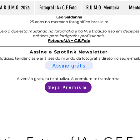
A R.U.M.O. 2026
Fotograf.IA+C.E.Foto
R.U.M.O. Mentoria
Mentor
Leo Saldanha
25 anos no mercado fotográfico brasileiro
Leio o que está mudando na fotografia e na IA e traduzo isso em decisões
práticas para fotógrafos profissionais.
Fotograf.IA + C.E.Foto
Assine a Spotlink Newsletter
otícias, tendências e análises do mundo da fotografia direto no seu e-mail.
Assine grátis
A versão gratuita te atualiza. A premium te transforma.
Seja Premium