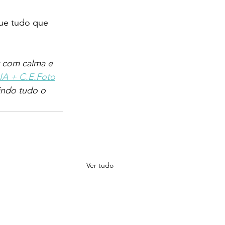
ue tudo que 
r com calma e 
.IA + C.E.Foto
indo tudo o 
Ver tudo