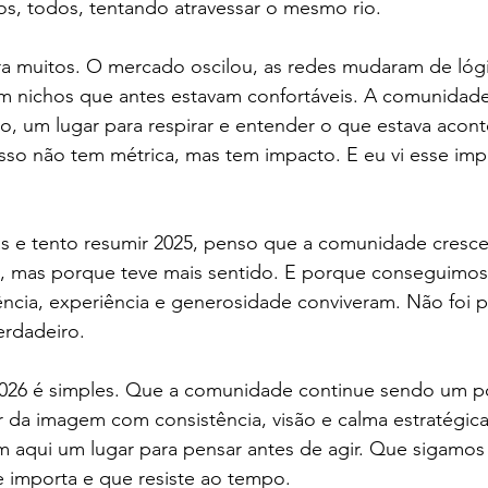
os, todos, tentando atravessar o mesmo rio.
ara muitos. O mercado oscilou, as redes mudaram de lógi
m nichos que antes estavam confortáveis. A comunidade
o, um lugar para respirar e entender o que estava acon
sso não tem métrica, mas tem impacto. E eu vi esse impa
rás e tento resumir 2025, penso que a comunidade cresc
, mas porque teve mais sentido. E porque conseguimos 
ncia, experiência e generosidade conviveram. Não foi p
erdadeiro.
026 é simples. Que a comunidade continue sendo um p
r da imagem com consistência, visão e calma estratégic
m aqui um lugar para pensar antes de agir. Que sigamos
e importa e que resiste ao tempo.