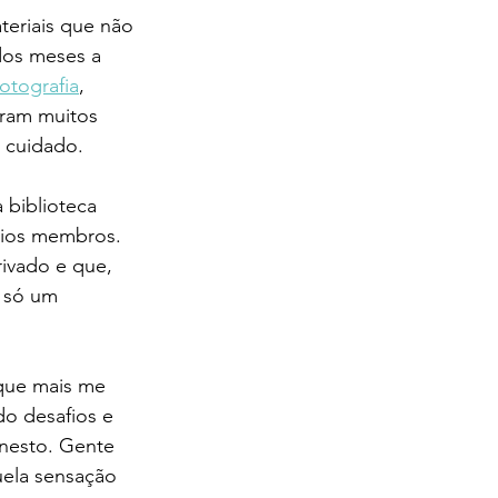
eriais que não 
dos meses a 
fotografia
, 
oram muitos 
m cuidado.
biblioteca 
rios membros. 
ivado e que, 
 só um 
que mais me 
do desafios e 
nesto. Gente 
uela sensação 