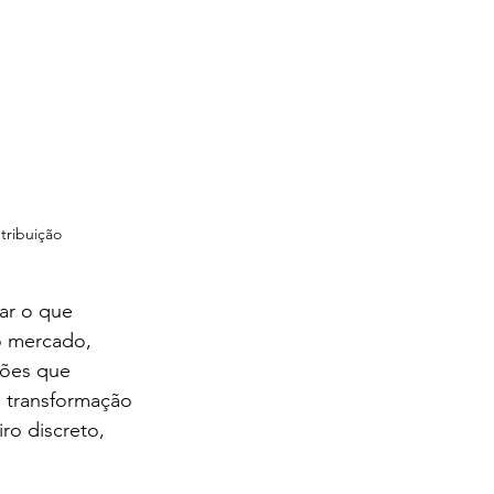
tribuição
ar o que 
o mercado, 
ções que 
 transformação 
o discreto, 