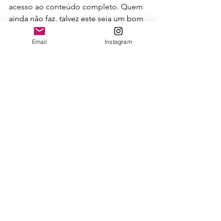
acesso ao conteúdo completo. Quem 
ainda não faz, talvez este seja um bom 
momento para entender por quê.
fotografia profissional
mercado fotográfico
Email
Instagram
viver da fotografia
tendências da fotografia em 2026
Ver tudo
Posts recentes