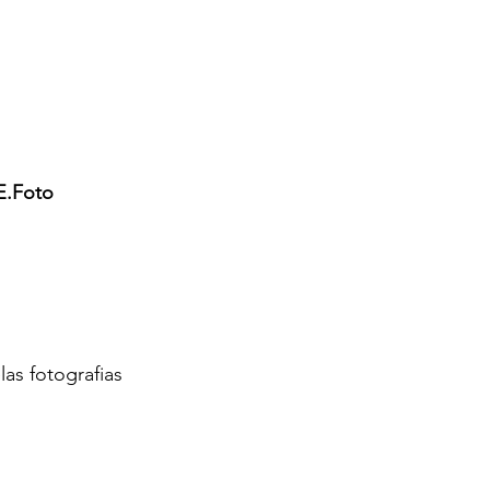
E.Foto
as fotografias 