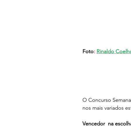
Foto
: 
Rinaldo Coelh
O Concurso Semanal
nos mais variados est
Vencedor  na escol