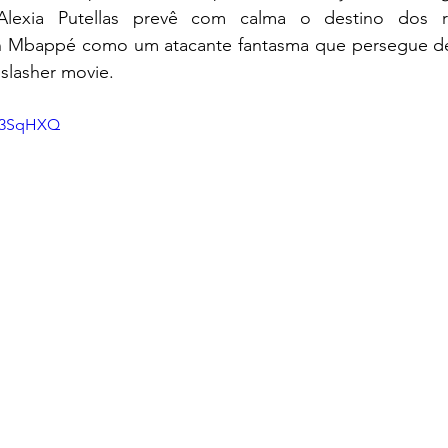
 Alexia Putellas prevê com calma o destino dos ri
an Mbappé como um atacante fantasma que persegue d
 slasher movie.
-33SqHXQ