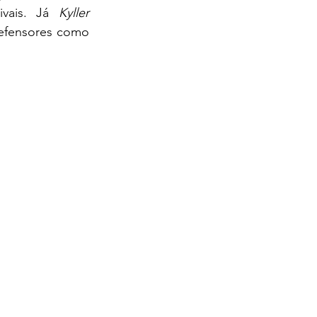
vais. Já 
Kyller 
efensores como 