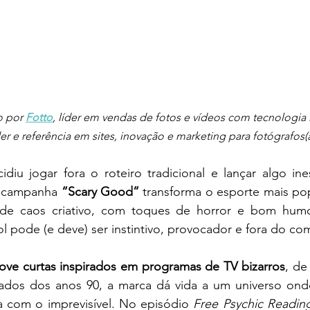
o por 
Fotto
, líder em vendas de fotos e vídeos com tecnologia i
der e referência em sites, inovação e marketing para fotógrafos(
idiu jogar fora o roteiro tradicional e lançar algo in
a campanha 
“Scary Good”
 transforma o esporte mais po
e caos criativo, com toques de horror e bom humor
l pode (e deve) ser instintivo, provocador e fora do c
ove curtas inspirados em programas de TV bizarros
, de
ados dos anos 90, a marca dá vida a um universo onde
a com o imprevisível. No episódio 
Free Psychic Reading