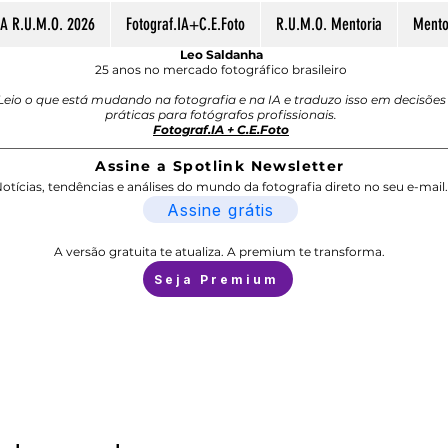
A R.U.M.O. 2026
Fotograf.IA+C.E.Foto
R.U.M.O. Mentoria
Mentor
Leo Saldanha
25 anos no mercado fotográfico brasileiro
Leio o que está mudando na fotografia e na IA e traduzo isso em decisões
práticas para fotógrafos profissionais.
Fotograf.IA + C.E.Foto
Assine a Spotlink Newsletter
otícias, tendências e análises do mundo da fotografia direto no seu e-mail.
Assine grátis
A versão gratuita te atualiza. A premium te transforma.
Seja Premium