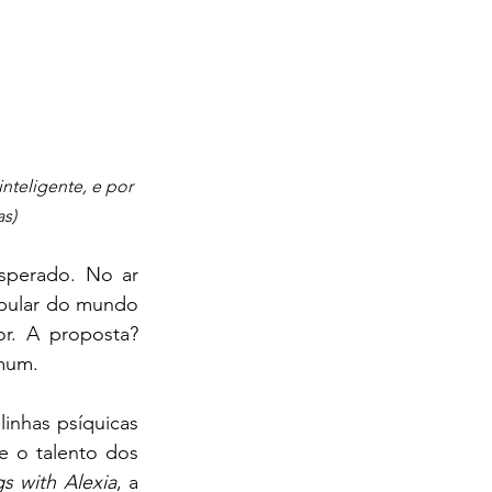
nteligente, e por 
as)
esperado. No ar 
pular do mundo 
. A proposta? 
omum.
 linhas psíquicas 
 o talento dos 
s with Alexia
, a 