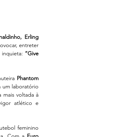
aldinho, Erling 
rovocar, entreter 
inquieta: 
“Give 
uteira 
Phantom 
 um laboratório 
 mais voltada à 
gor atlético e 
tebol feminino 
ta. Com a 
Euro 