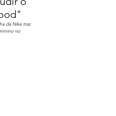
udir o
Good"
ha da Nike traz 
minino no 