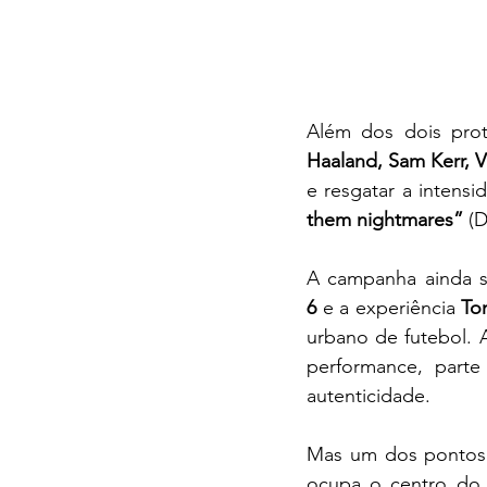
Além dos dois prot
Haaland, Sam Kerr, Vi
e resgatar a intensi
them nightmares”
 (
A campanha ainda s
6
 e a experiência 
To
urbano de futebol. 
performance, parte
autenticidade.
Mas um dos pontos 
ocupa o centro do