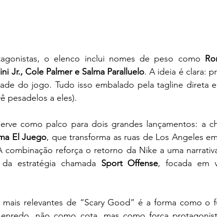
agonistas, o elenco inclui nomes de peso como 
Ron
ni Jr., Cole Palmer e Salma Paralluelo
. A ideia é clara: p
dade do jogo. Tudo isso embalado pela tagline direta e 
Dê pesadelos a eles).
erve como palco para dois grandes lançamentos: a ch
ma El Juego
, que transforma as ruas de Los Angeles em
A combinação reforça o retorno da Nike a uma narrativa
 da estratégia chamada 
Sport Offense
, focada em vi
mais relevantes de “Scary Good” é a forma como o fu
 enredo, não como cota, mas como força protagonis