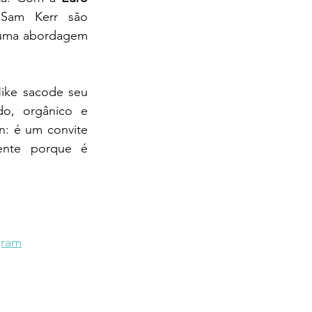
Sam Kerr são 
uma abordagem 
ike sacode seu 
o, orgânico e 
: é um convite 
ente porque é 
gram