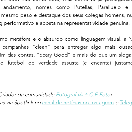
andamento, nomes como Putellas, Paralluelo e 
 mesmo peso e destaque dos seus colegas homens, n
g performativo e aposta na representatividade genuína.
omo metáfora e o absurdo como linguagem visual, a N
 campanhas “clean” para entregar algo mais ousad
im das contas, “Scary Good” é mais do que um slogan
o futebol de verdade assusta (e encanta) justam
Criador da comunidade 
Fotograf.IA + C.E.Foto
!
as via Spotlink no 
canal de notícias no Instagram
e 
Tele