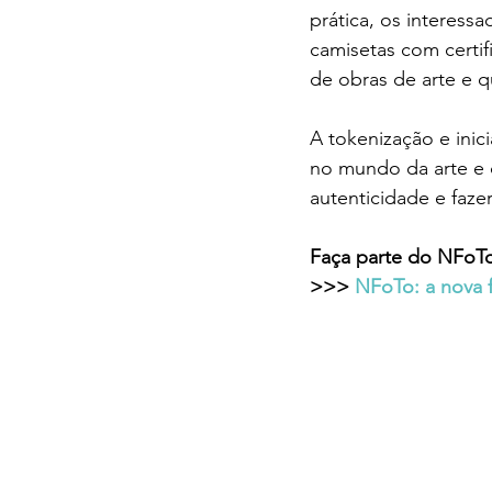
prática, os interessa
camisetas com certif
de obras de arte e 
A tokenização e inici
no mundo da arte e da
autenticidade e fazer
Faça parte do NFoTo 
>>> 
NFoTo: a nova f