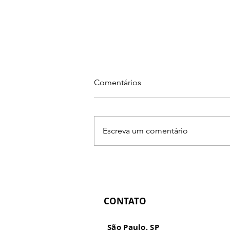
Comentários
Escreva um comentário
Seu trabalho evoluiu. O
mercado percebeu?
CONTATO
São Paulo, SP