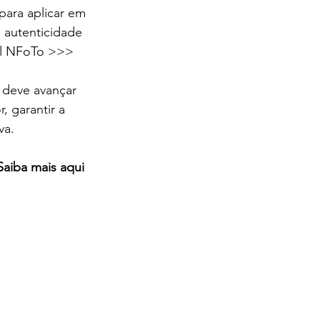
para aplicar em 
 autenticidade 
al NFoTo >>>
e deve avançar 
, garantir a 
va. 
aiba mais aqui 