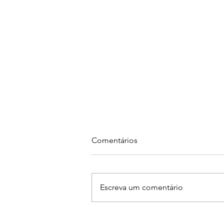
Comentários
Escreva um comentário
Primeiro Mapa R.U.M.O.