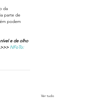
o da 
a parte de 
mbém podem 
ível e de olho 
i >>> 
NFoTo: 
Ver tudo