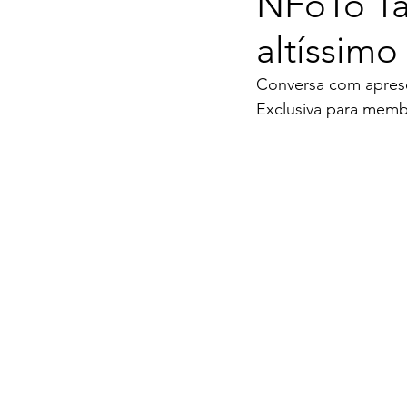
NFoTo Ta
altíssimo
Conversa com apresen
Exclusiva para mem