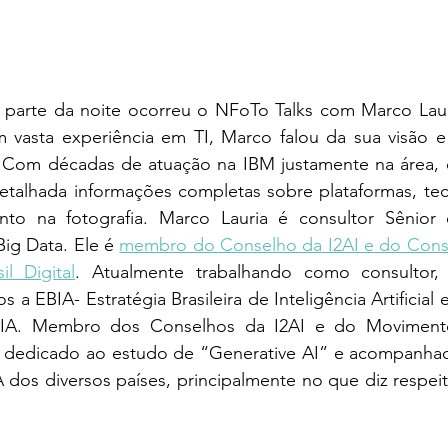
a parte da noite ocorreu o NFoTo Talks com Marco Laur
m vasta experiência em TI, Marco falou da sua visão e 
ial. Com décadas de atuação na IBM justamente na área,
talhada informações completas sobre plataformas, tecn
to na fotografia. Marco Lauria é consultor Sênior e
 Big Data. Ele é 
membro do Conselho da I2AI e do Conse
l Digital
. Atualmente trabalhando como consultor, 
 a EBIA- Estratégia Brasileira de Inteligência Artificial e 
A. Membro dos Conselhos da I2AI e do Movimento Br
 dedicado ao estudo de “Generative AI” e acompanhad
A dos diversos países, principalmente no que diz respeit