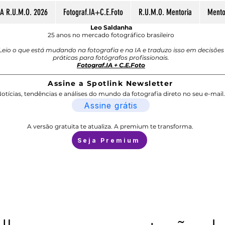
A R.U.M.O. 2026
Fotograf.IA+C.E.Foto
R.U.M.O. Mentoria
Mentor
Leo Saldanha
25 anos no mercado fotográfico brasileiro
Leio o que está mudando na fotografia e na IA e traduzo isso em decisões
práticas para fotógrafos profissionais.
Fotograf.IA + C.E.Foto
Assine a Spotlink Newsletter
otícias, tendências e análises do mundo da fotografia direto no seu e-mail.
Assine grátis
A versão gratuita te atualiza. A premium te transforma.
Seja Premium