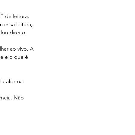
de leitura. 
essa leitura, 
ou direito.
har ao vivo. A 
e e o que é 
plataforma.
ncia. Não 