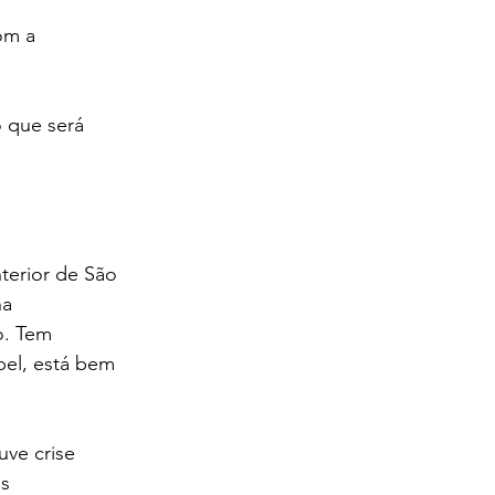
om a 
 que será 
terior de São 
ha 
o. Tem 
pel, está bem 
ve crise 
s 