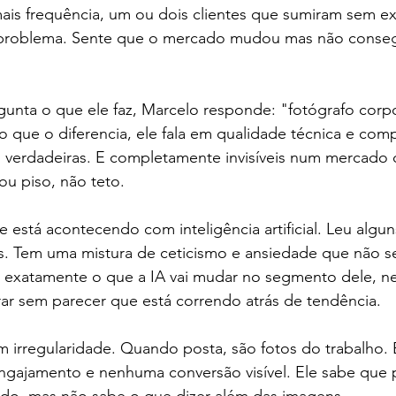
is frequência, um ou dois clientes que sumiram sem exp
problema. Sente que o mercado mudou mas não conseg
nta o que ele faz, Marcelo responde: "fotógrafo corpo
que o diferencia, ele fala em qualidade técnica e co
s verdadeiras. E completamente invisíveis num mercado
ou piso, não teto.
está acontecendo com inteligência artificial. Leu alguns
os. Tem uma mistura de ceticismo e ansiedade que não se
 exatamente o que a IA vai mudar no segmento dele, n
r sem parecer que está correndo atrás de tendência.
 irregularidade. Quando posta, são fotos do trabalho. 
ajamento e nenhuma conversão visível. Ele sabe que p
údo, mas não sabe o que dizer além das imagens.