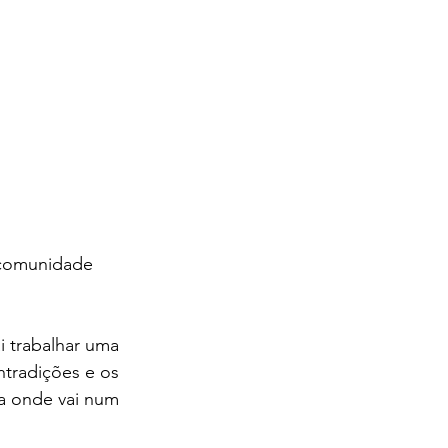
 comunidade 
i trabalhar uma 
ntradições e os 
a onde vai num 