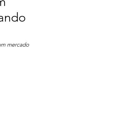
um
uando
num mercado 