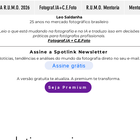
A R.U.M.O. 2026
Fotograf.IA+C.E.Foto
R.U.M.O. Mentoria
Mentor
Leo Saldanha
25 anos no mercado fotográfico brasileiro
Leio o que está mudando na fotografia e na IA e traduzo isso em decisões
práticas para fotógrafos profissionais.
Fotograf.IA + C.E.Foto
Assine a Spotlink Newsletter
otícias, tendências e análises do mundo da fotografia direto no seu e-mail.
Assine grátis
A versão gratuita te atualiza. A premium te transforma.
Seja Premium