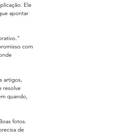
licação. Ele 
ue apontar 
rativo." 
mpromisso com 
 onde 
 artigos, 
 resolve 
em quando, 
Boas fotos. 
recisa de 