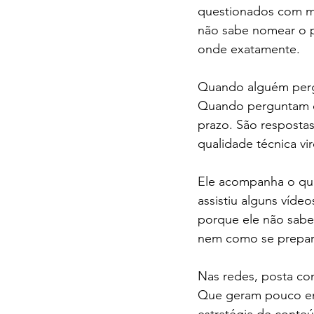
questionados com ma
não sabe nomear o 
onde exatamente.
Quando alguém pergu
Quando perguntam o 
prazo. São resposta
qualidade técnica vir
Ele acompanha o que 
assistiu alguns víde
porque ele não sabe
nem como se prepara
Nas redes, posta com
Que geram pouco eng
estratégia de conte