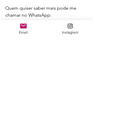
Quem quiser saber mais pode me 
chamar no WhatsApp:
Quero começar o Mapa R.U.M.O.
fotografia profissional
IA na fotografia
Email
Instagram
marketing para fotógrafos
viver da fotografia
posicionamento para fotógrafos
percepção de valor
mapa r.u.m.o.
Ver tudo
Posts recentes