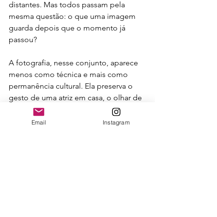
distantes. Mas todos passam pela 
mesma questão: o que uma imagem 
guarda depois que o momento já 
passou?
A fotografia, nesse conjunto, aparece 
menos como técnica e mais como 
permanência cultural. Ela preserva o 
gesto de uma atriz em casa, o olhar de 
um piloto, a memória de jogadores, a 
rua de uma cidade e a paisagem de 
Email
Instagram
um país desigual. Cada mostra parte 
de um assunto específico, mas todas 
dependem da mesma confiança 
depositada na imagem como 
documento, interpretação e memória.
Para quem acompanha fotografia no 
Brasil, a programação também reforça 