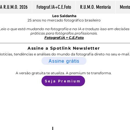
A R.U.M.O. 2026
Fotograf.IA+C.E.Foto
R.U.M.O. Mentoria
Mentor
Leo Saldanha
25 anos no mercado fotográfico brasileiro
Leio o que está mudando na fotografia e na IA e traduzo isso em decisões
práticas para fotógrafos profissionais.
Fotograf.IA + C.E.Foto
Assine a Spotlink Newsletter
otícias, tendências e análises do mundo da fotografia direto no seu e-mail.
Assine grátis
A versão gratuita te atualiza. A premium te transforma.
Seja Premium