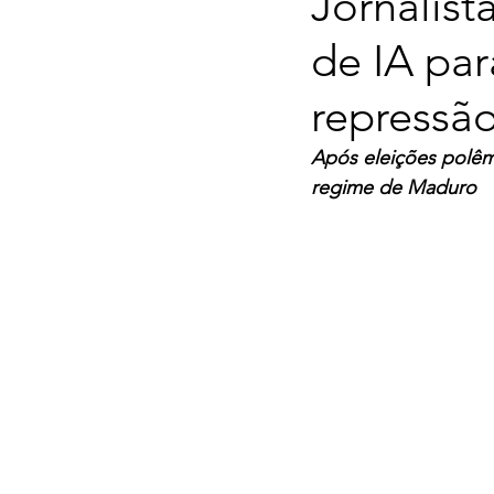
Jornalist
de IA par
repressã
Após eleições polêm
regime de Maduro