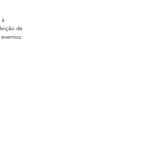
 à 
leição de 
 eventos 