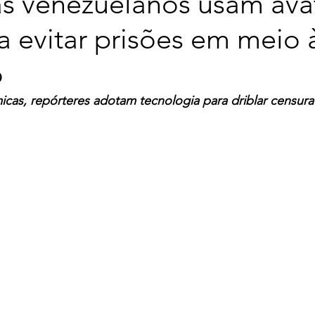
as venezuelanos usam ava
a evitar prisões em meio 
o
icas, repórteres adotam tecnologia para driblar censur