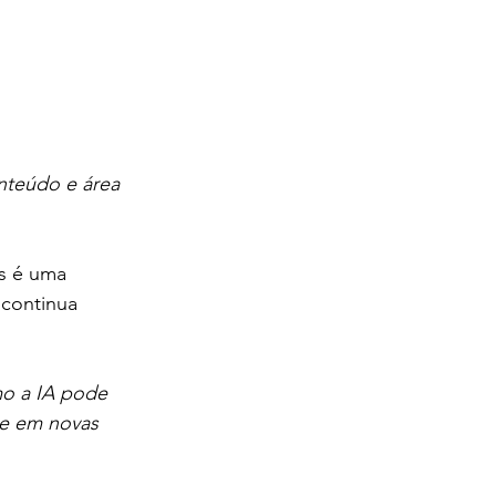
nteúdo e área 
s é uma 
 continua 
o a IA pode 
e em novas 