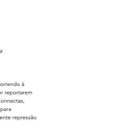
a
correndo à 
por reportarem 
Connectas, 
 para 
cente repressão 