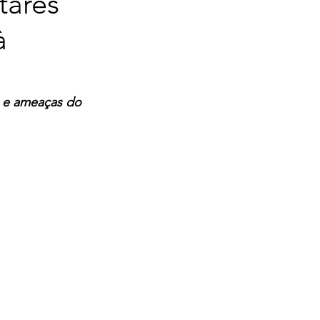
tares
à
a e ameaças do 