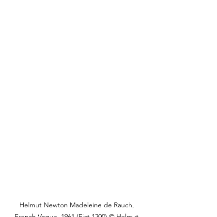
Helmut Newton Madeleine de Rauch, 
French Vogue, 1961 (Fiat 1200) © Helmut 