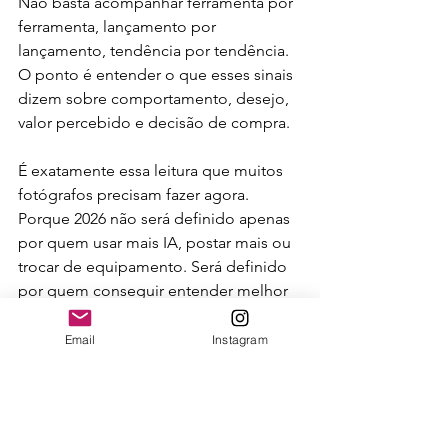
Não basta acompanhar ferramenta por 
ferramenta, lançamento por 
lançamento, tendência por tendência. 
O ponto é entender o que esses sinais 
dizem sobre comportamento, desejo, 
valor percebido e decisão de compra.
É exatamente essa leitura que muitos 
fotógrafos precisam fazer agora. 
Porque 2026 não será definido apenas 
por quem usar mais IA, postar mais ou 
trocar de equipamento. Será definido 
por quem conseguir entender melhor 
o lugar que a fotografia ocupa na vida 
das pessoas.
Email
Instagram
O mercado não muda em uma única 
direção. Enquanto uma parte corre 
para automatizar, outra busca 