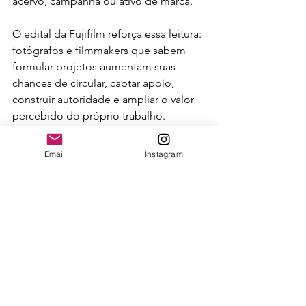
acervo, campanha ou ativo de marca.
O edital da Fujifilm reforça essa leitura: 
fotógrafos e filmmakers que sabem 
formular projetos aumentam suas 
chances de circular, captar apoio, 
construir autoridade e ampliar o valor 
percebido do próprio trabalho.
Email
Instagram
Serviço
GFX Challenge Grant Program 2026
Inscrições:
 de 16 de junho a 17 de 
agosto de 2026
Prêmios:
 cinco bolsas globais de US$ 
10 mil e dez bolsas regionais de US$ 5 
mil
Apoio adicional:
 uso de câmera 
Fujifilm GFX, duas lentes GF, mentoria 