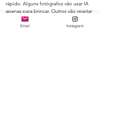
rápido. Alguns fotógrafos vão usar IA 
apenas para brincar. Outros vão rejeitar 
tudo. Outros vão tentar vender 
imagem gerada como se fosse 
Email
Instagram
fotografia comum. Mas há um espaço 
mais interessante entre esses 
extremos: o do fotógrafo que entende 
tecnologia, mas não entrega seu olhar 
para ela.
Na iniciativa Fotograf.IA + C.E.Foto, 
publiquei um guia completo para 
membros sobre como estruturar 
serviços híbridos com IA. O material 
aprofunda os três modelos possíveis, o 
fluxo de trabalho, as ferramentas, a 
precificação, os cuidados com 
contrato e autorização, além de 
oportunidades em fotografia 