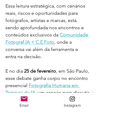
Essa leitura estratégica, com cenários 
reais, riscos e oportunidades para 
fotógrafos, artistas e marcas, está 
sendo aprofundada nos encontros e 
conteúdos exclusivos da 
Comunidade 
Fotograf.IA + C.E.Foto
, onde a 
conversa vai além da ferramenta e 
entra na decisão.
E no dia 
25 de fevereiro
, em São Paulo, 
esse debate ganha corpo no encontro 
presencial 
Fotografia Humana em 
Tempos de IA
, um espaço para discutir, 
longe do hype, como imagem, 
Email
Instagram
tecnologia e sensibilidade podem 
coexistir sem que uma anule a outra.
O futuro da imagem talvez não esteja 
apenas em capturar o mundo, mas em 