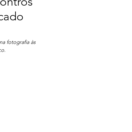
contros
rcado
a fotografia às 
co.