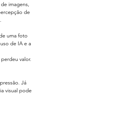
 de imagens, 
 percepção de 
. 
 de uma foto 
uso de IA e a 
 perdeu valor.
pressão. Já 
ia visual pode 