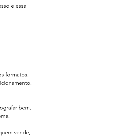
esso e essa 
os formatos.
sicionamento, 
ografar bem, 
ema.
 quem vende, 