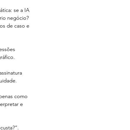
ica: se a IA 
rio negócio?
os de caso e 
essões 
ráfico.
assinatura 
nuidade.
apenas como 
erpretar e 
custa?”.