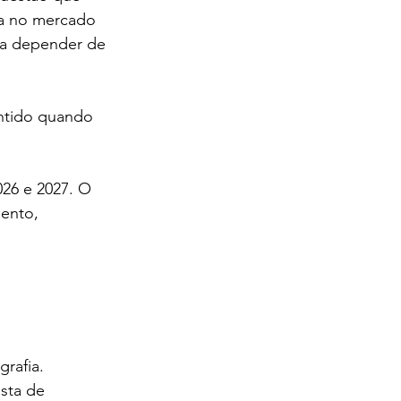
da no mercado 
a a depender de 
ntido quando 
026 e 2027. O 
ento, 
grafia.
sta de 