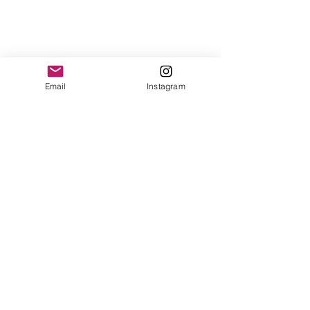
Email
Instagram
Ver tudo
Posts recentes